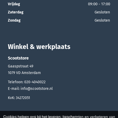
09:00 - 17:00
Vrijdag
Gesloten
Zaterdag
Gesloten
Zondag
Winkel & werkplaats
Scootstore
Gaaspstraat 49
1079 VD
Amsterdam
Telefoon:
020-4040022
E-mail:
info@scootstore.nl
KvK: 34272051
© 2026 Scootstore. Ondersteund door
SitePack ®
Cookies helpen ons bij het leveren, beschermen en verbeteren van