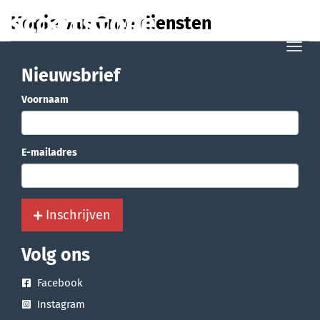
Kopie van Onze diensten
Tog
nav
Nieuwsbrief
Voornaam
E-mailadres
Inschrijven
Volg ons
Facebook
Instagram